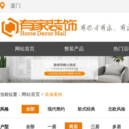
厦门
网站首页
整装产品
热门活
网站首页 >
当前位置：
装修案例
风格
全部
现代简约
欧式经典
北欧风格
户型
全部
一居
两居
三居
多居