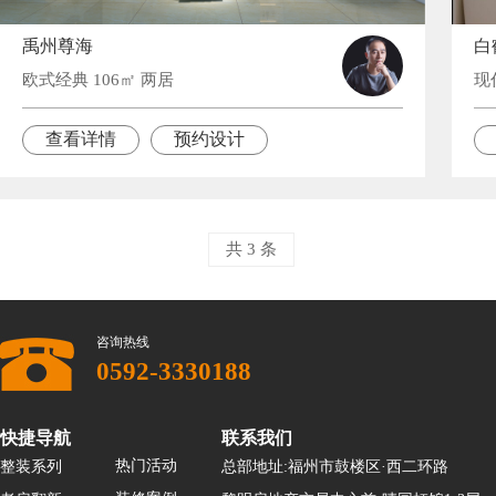
禹州尊海
白
欧式经典 106㎡ 两居
现
查看详情
预约设计
共 3 条
咨询热线
0592-3330188
快捷导航
联系我们
热门活动
整装系列
总部地址:福州市鼓楼区·西二环路