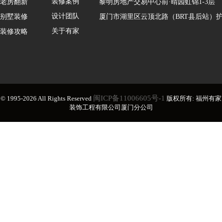
装修案例
老房翻新
黎明房地产交易中心前·晴园虹锦1-3层
设计团队
别墅装修
厦门市湖里区云顶北路（BRT县后站）护
关于有家
装修攻略
闽ICP备11006605号-1
© 1995-2026 All Rights Reserved
版权所有: 福州有家
装饰工程有限公司厦门分公司