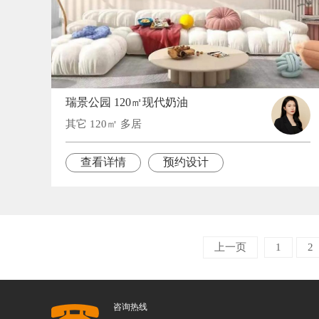
瑞景公园 120㎡现代奶油
其它 120㎡ 多居
查看详情
预约设计
上一页
1
2
咨询热线