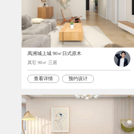
禹洲城上城 90㎡日式原木
其它 90㎡ 三居
查看详情
预约设计