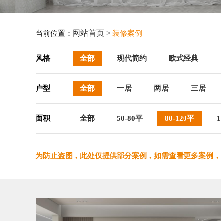
网站首页 >
当前位置：
装修案例
风格
全部
现代简约
欧式经典
户型
全部
一居
两居
三居
面积
全部
50-80平
80-120平
1
为防止盗图，此处仅提供部分案例，如需查看更多案例