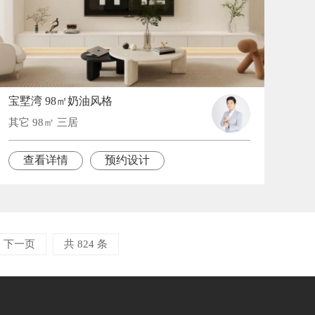
宝墅湾 98㎡奶油风格
其它 98㎡ 三居
查看详情
预约设计
下一页
共 824 条