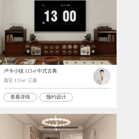
卢卡小镇 115㎡中式古典
其它 115㎡ 三居
查看详情
预约设计