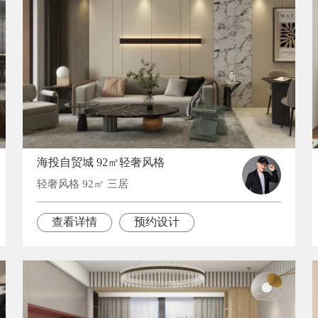
海投自贸城 92㎡轻奢风格
轻奢风格 92㎡ 三居
查看详情
预约设计