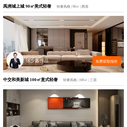
禹洲城上城 90㎡美式轻奢
轻奢风格 | 90㎡ | 两居
张少鑫作品
免费获取报价
中交和美新城 100㎡意式轻奢
轻奢风格 | 100㎡ | 三居