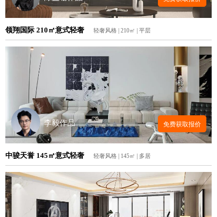
领翔国际 210㎡意式轻奢
轻奢风格 | 210㎡ | 平层
李毅作品
免费获取报价
中骏天誉 145㎡意式轻奢
轻奢风格 | 145㎡ | 多居