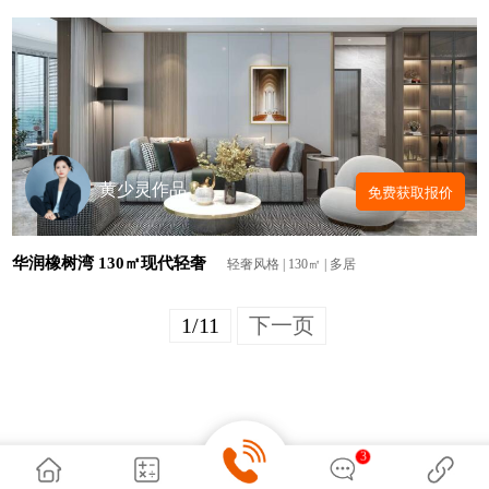
黄少灵作品
免费获取报价
华润橡树湾 130㎡现代轻奢
轻奢风格 | 130㎡ | 多居
1/11
下一页
3