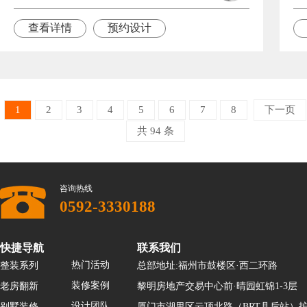
查看详情
预约设计
1
2
3
4
5
6
7
8
下一页
共 94 条
咨询热线
0592-3330188
快捷导航
联系我们
热门活动
整装系列
总部地址:福州市鼓楼区·西二环路
装修案例
老房翻新
黎明房地产交易中心前·晴园虹锦1-3层
设计团队
别墅装修
厦门市湖里区云顶北路（BRT县后站）护