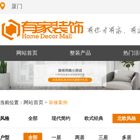
厦门
网站首页
整装产品
热门活
网站首页 >
当前位置：
装修案例
风格
全部
现代简约
欧式经典
北欧风格
户型
全部
一居
两居
三居
多居