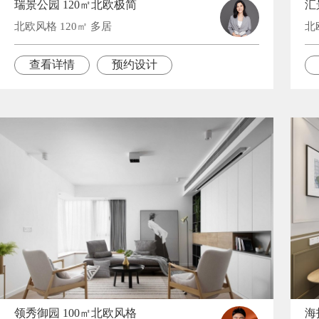
瑞景公园 120㎡北欧极简
汇
北欧风格 120㎡ 多居
北
查看详情
预约设计
领秀御园 100㎡北欧风格
海