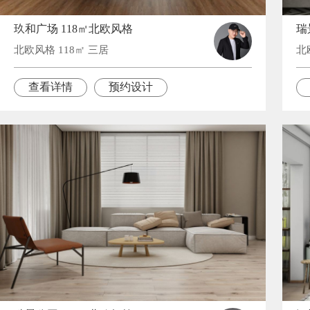
玖和广场 118㎡北欧风格
瑞
北欧风格 118㎡ 三居
北
查看详情
预约设计