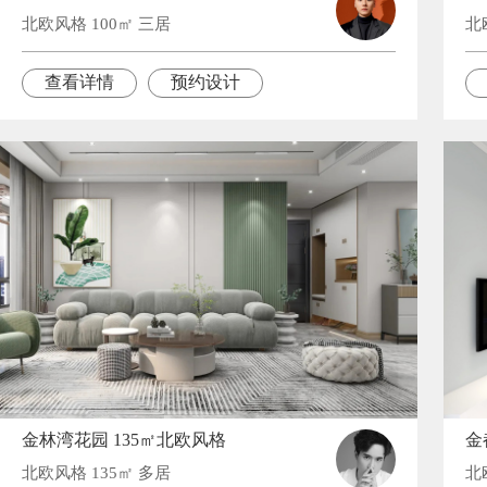
北欧风格 100㎡ 三居
北
查看详情
预约设计
金林湾花园 135㎡北欧风格
金
北欧风格 135㎡ 多居
北