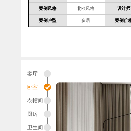
案例风格
北欧风格
设计师
案例户型
多居
案例价
客厅
卧室
衣帽间
厨房
卫生间