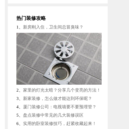
报名成功
张先生
19分钟前
报名成功
李先生
22分钟前
热门装修攻略
报名成功
何先生
35分钟前
1、
新房刚入住，卫生间总冒臭味？
报名成功
班先生
39分钟前
报名成功
李女士
40分钟前
报名成功
张先生
46分钟前
2、
家里的灯光太暗？分享几个变亮的方法！
3、
新家装修，怎么做才能达到环保呢？
4、
厦门装修公司：电视墙要不要预埋管？
5、
盘点装修中常见的几大装修误区
6、
实用的卧室装修技巧，赶紧收藏起来！