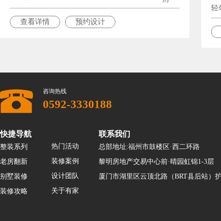
轻
查看详情
预约设计
咨询热线
0592-3330188
快捷导航
联系我们
热门活动
整装系列
总部地址:福州市鼓楼区·西二环路
装修案例
老房翻新
黎明房地产交易中心前·晴园虹锦1-3层
设计团队
别墅装修
厦门市湖里区云顶北路（BRT县后站）护
关于有家
装修攻略