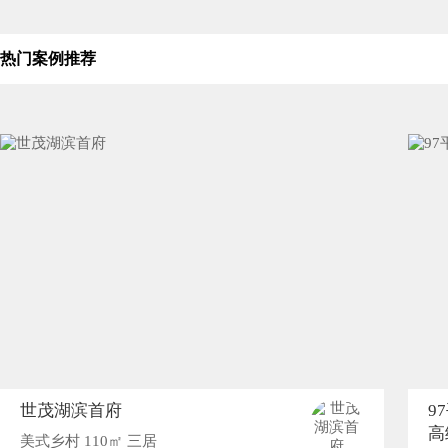
热门案例推荐
世茂湖滨首府
9
高
美式乡村 110㎡ 三居