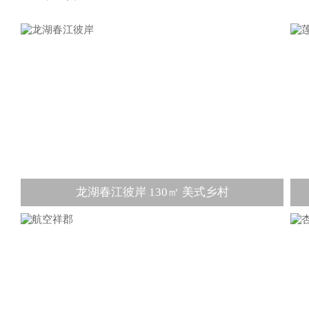
龙湖春江彼岸 130㎡ 美式乡村