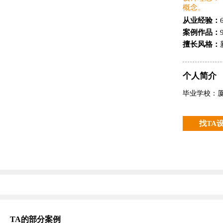
概念。
从业经验：
案例作品：
擅长风格：
个人简介
毕业学校：
找TA
TA的部分案例