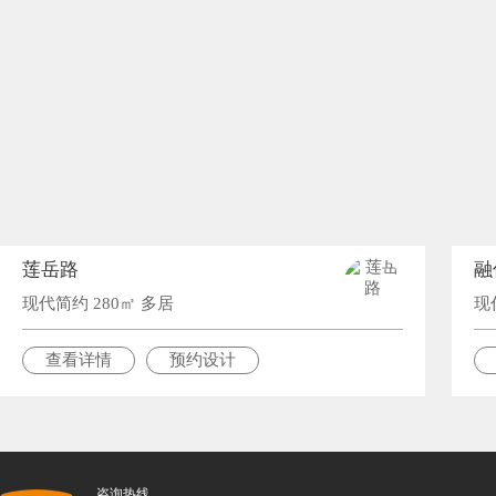
莲岳路
融
现代简约 280㎡ 多居
现
查看详情
预约设计
咨询热线