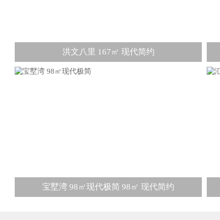
洪文八里 167㎡ 现代简约
宝墅湾 98㎡现代极简 98㎡ 现代简约