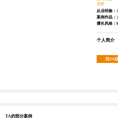
关怀
从业经验：
案例作品：
擅长风格：
个人简介
找TA
TA的部分案例