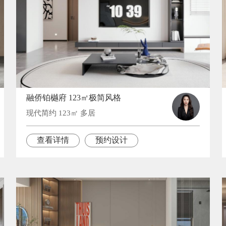
融侨铂樾府 123㎡极简风格
现代简约 123㎡ 多居
查看详情
预约设计