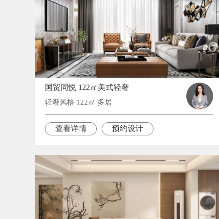
国贸同悦 122㎡美式轻奢
轻奢风格 122㎡ 多居
查看详情
预约设计