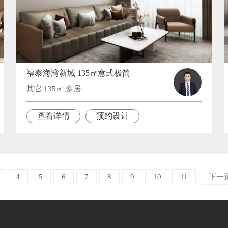
福泰海湾新城 135㎡意式极简
其它 135㎡ 多居
查看详情
预约设计
4
5
6
7
8
9
10
11
下一