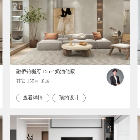
融侨铂樾府 155㎡奶油侘寂
其它 155㎡ 多居
查看详情
预约设计