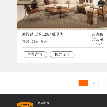
海投过云溪 128㎡后现代
其它 128㎡ 多居
查看详情
预约设计
1
2
3
咨询热线