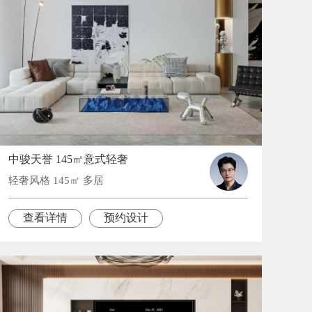
中骏天誉 145㎡意式轻奢
轻奢风格 145㎡ 多居
查看详情
预约设计