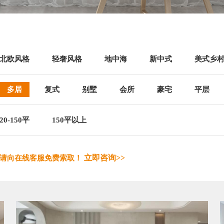
北欧风格
轻奢风格
地中海
新中式
美式乡
多居
复式
别墅
会所
豪宅
平层
20-150平
150平以上
立即咨询>>
，请向在线客服免费索取！