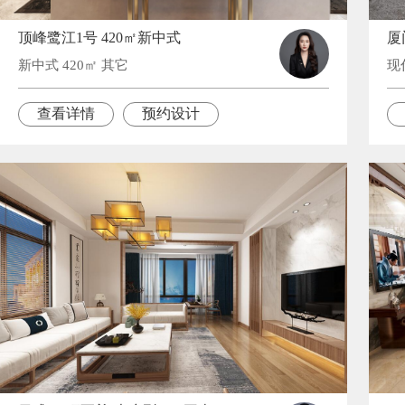
顶峰鹭江1号 420㎡新中式
新中式 420㎡ 其它
现
查看详情
预约设计