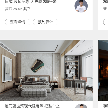
日式-云顶至尊-大户型-280平米
其它 280㎡ 其它
新
查看详情
预约设计
厦门蓝波湾现代轻奢风 把整个空间都撑起来了