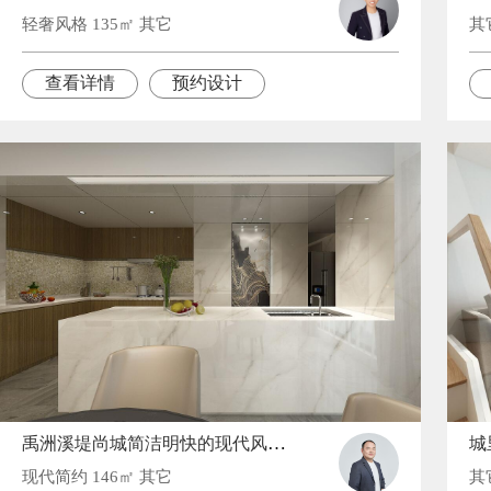
轻奢风格 135㎡ 其它
其
查看详情
预约设计
禹洲溪堤尚城简洁明快的现代风家居装修
城
现代简约 146㎡ 其它
其