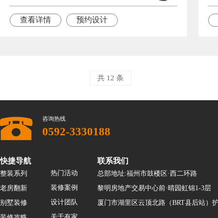
查看详情
预约设计
共 12 条
咨询热线
0592-3330188
快捷导航
联系我们
热门活动
整装系列
总部地址:福州市鼓楼区·西二环路
装修案例
老房翻新
黎明房地产交易中心前·晴园虹锦1-3层
设计团队
别墅装修
厦门市湖里区云顶北路（BRT县后站）护
关于有家
装修攻略