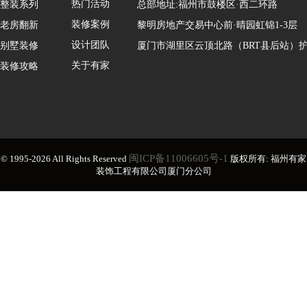
热门活动
整装系列
总部地址:福州市鼓楼区·西二环路
装修案例
老房翻新
黎明房地产交易中心前·晴园虹锦1-3层
设计团队
别墅装修
厦门市湖里区云顶北路（BRT县后站）护
关于有家
装修攻略
闽ICP备11006605号-1
© 1995-2026 All Rights Reserved
版权所有: 福州有家
装饰工程有限公司厦门分公司