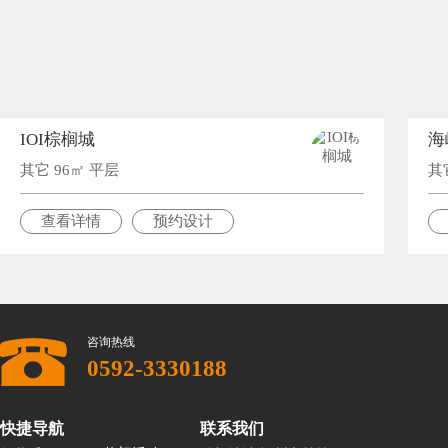
IOI棕榈城
海
其它 96㎡ 平层
其
查看详情
预约设计
咨询热线
0592-3330188
快捷导航
联系我们