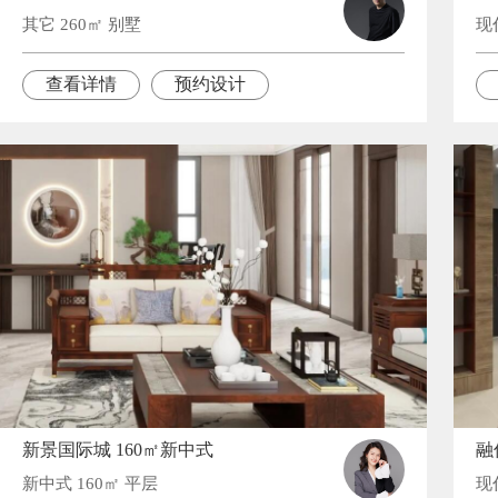
其它 260㎡ 别墅
现
查看详情
预约设计
新景国际城 160㎡新中式
融
新中式 160㎡ 平层
现