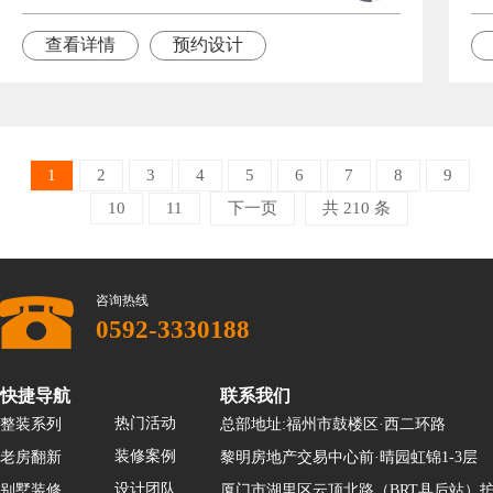
查看详情
预约设计
1
2
3
4
5
6
7
8
9
10
11
下一页
共 210 条
咨询热线
0592-3330188
快捷导航
联系我们
热门活动
整装系列
总部地址:福州市鼓楼区·西二环路
装修案例
老房翻新
黎明房地产交易中心前·晴园虹锦1-3层
设计团队
别墅装修
厦门市湖里区云顶北路（BRT县后站）护