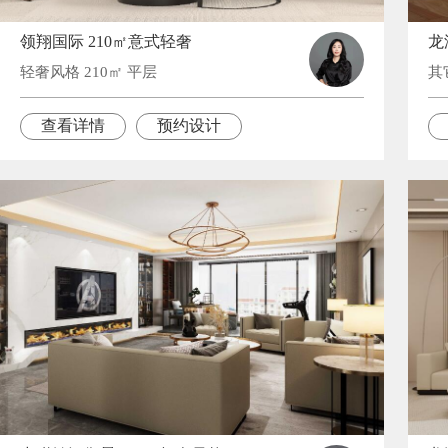
领翔国际 210㎡意式轻奢
龙
轻奢风格 210㎡ 平层
其
查看详情
预约设计