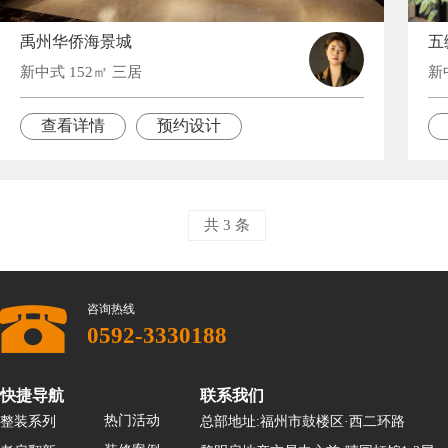
禹州华侨海景城
五
新中式 152㎡ 三居
新
查看详情
预约设计
共 3 条
咨询热线
0592-3330188
快捷导航
联系我们
热门活动
整装系列
总部地址:福州市鼓楼区·西二环路