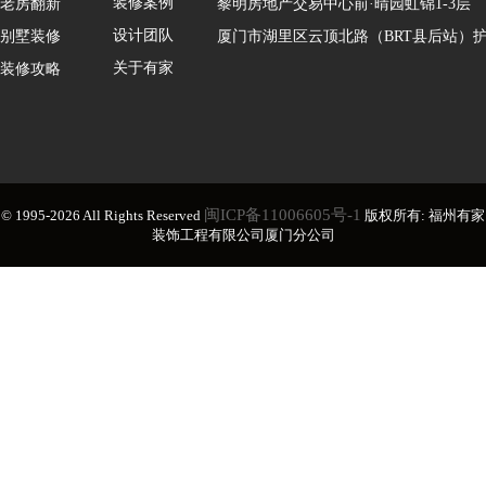
装修案例
老房翻新
黎明房地产交易中心前·晴园虹锦1-3层
设计团队
别墅装修
厦门市湖里区云顶北路（BRT县后站）护
关于有家
装修攻略
闽ICP备11006605号-1
© 1995-2026 All Rights Reserved
版权所有: 福州有家
装饰工程有限公司厦门分公司