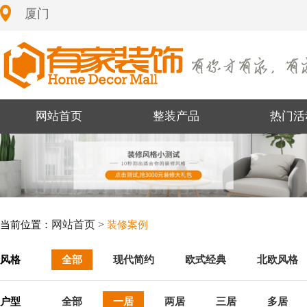
厦门
网站首页
整装产品
热门活
网站首页 >
当前位置：
装修案例
风格
全部
现代简约
欧式经典
北欧风格
户型
全部
一居
两居
三居
多居