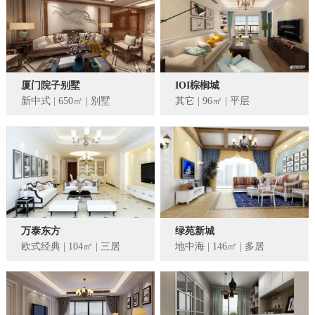
厦门院子别墅
IOI棕榈城
新中式 | 650㎡ | 别墅
其它 | 96㎡ | 平层
万泰东方
绿苑新城
欧式经典 | 104㎡ | 三居
地中海 | 146㎡ | 多居