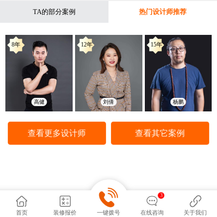
TA的部分案例
热门设计师推荐
8年
12年
15年
高健
刘倩
杨鹏
查看更多设计师
查看其它案例
3
首页
装修报价
一键拨号
在线咨询
关于我们