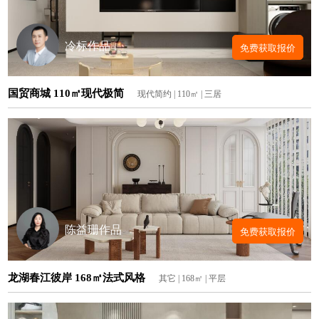
冷标作品
免费获取报价
国贸商城 110㎡现代极简
现代简约 | 110㎡ | 三居
陈益珊作品
免费获取报价
龙湖春江彼岸 168㎡法式风格
其它 | 168㎡ | 平层