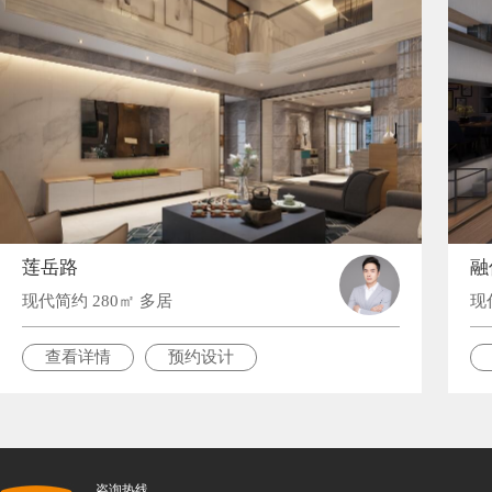
莲岳路
融
现代简约 280㎡ 多居
现
查看详情
预约设计
咨询热线