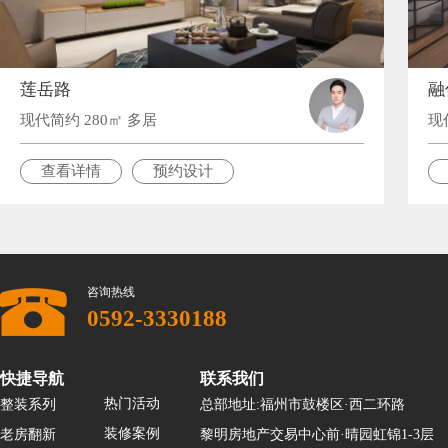
莲岳路
融
现代简约 280㎡ 多居
现
查看详情
预约设计
咨询热线
0592-3330188
快捷导航
联系我们
热门活动
整装系列
总部地址:福州市鼓楼区·西二环路
装修案例
老房翻新
黎明房地产交易中心前·晴园虹锦1-3层