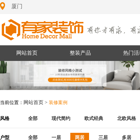
厦门
网站首页
整装产品
热门活
网站首页 >
当前位置：
装修案例
风格
全部
现代简约
欧式经典
北欧风格
户型
全部
一居
两居
三居
多居