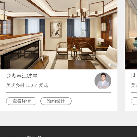
龙湖春江彼岸
世
美式乡村 130㎡ 复式
美
查看详情
预约设计