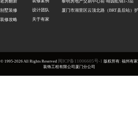
装修案例
老房翻新
黎明房地产交易中心前·晴园虹锦1-3层
设计团队
别墅装修
厦门市湖里区云顶北路（BRT县后站）护
关于有家
装修攻略
闽ICP备11006605号-1
© 1995-2026 All Rights Reserved
版权所有: 福州有家
装饰工程有限公司厦门分公司