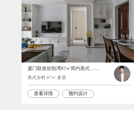
厦门联发欣悦湾87㎡简约美式，生活就该这样缤纷绚丽
美式乡村 87㎡ 多居
查看详情
预约设计