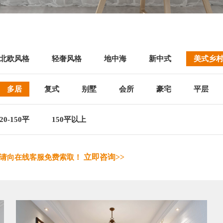
北欧风格
轻奢风格
地中海
新中式
美式乡
多居
复式
别墅
会所
豪宅
平层
20-150平
150平以上
立即咨询>>
，请向在线客服免费索取！