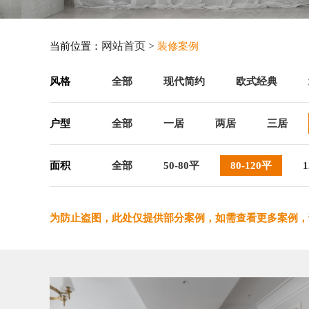
网站首页 >
当前位置：
装修案例
风格
全部
现代简约
欧式经典
户型
全部
一居
两居
三居
面积
全部
50-80平
80-120平
1
为防止盗图，此处仅提供部分案例，如需查看更多案例