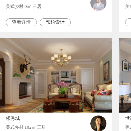
美式乡村 0㎡ 三居
美
查看详情
预约设计
领秀城
世
美式乡村 102㎡ 三居
美