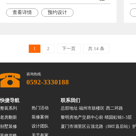
查看详情
预约设计
1
2
下一页
共 14 条
咨询热线
0592-3330188
快捷导航
联系我们
热门活动
整装系列
总部地址:福州市鼓楼区·西二环路
装修案例
老房翻新
黎明房地产交易中心前·晴园虹锦1-3层
设计团队
别墅装修
厦门市湖里区云顶北路（BRT县后站）护
关于有家
装修攻略