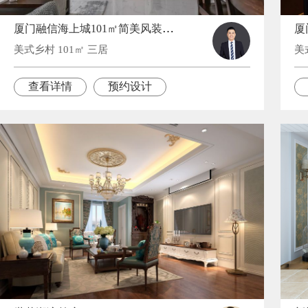
厦门融信海上城101㎡简美风装修，打造高级感的居室效果
美式乡村 101㎡ 三居
美
查看详情
预约设计