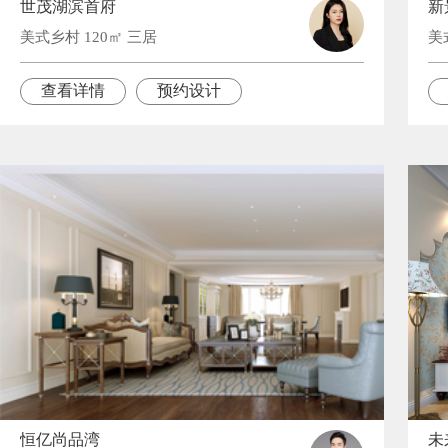
世茂湖滨首府
新
美式乡村 120㎡ 三居
美
查看详情
预约设计
恒亿尚品湾
未