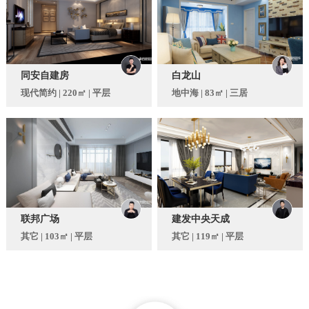
同安自建房
白龙山
现代简约 | 220㎡ | 平层
地中海 | 83㎡ | 三居
联邦广场
建发中央天成
其它 | 103㎡ | 平层
其它 | 119㎡ | 平层