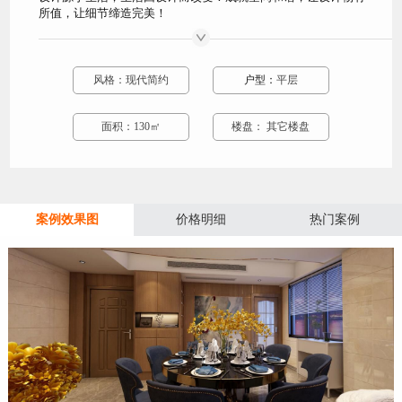
所值，让细节缔造完美！
风格：
现代简约
户型：
平层
面积：130㎡
楼盘： 其它楼盘
案例效果图
价格明细
热门案例