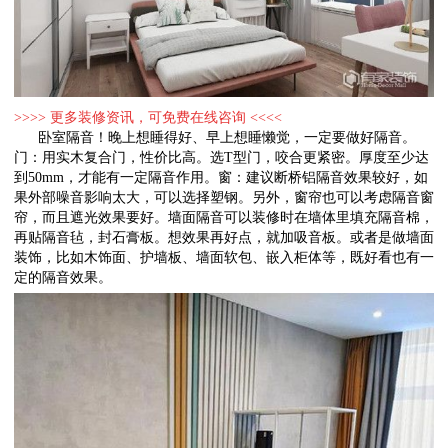
>>>> 更多装修资讯，可免费在线咨询 <<<<
卧室隔音！晚上想睡得好、早上想睡懒觉，一定要做好隔音。
门：用实木复合门，性价比高。选T型门，咬合更紧密。厚度至少达
到50mm，才能有一定隔音作用。窗：建议断桥铝隔音效果较好，如
果外部噪音影响太大，可以选择塑钢。另外，窗帘也可以考虑隔音窗
帘，而且遮光效果要好。墙面隔音可以装修时在墙体里填充隔音棉，
再贴隔音毡，封石膏板。想效果再好点，就加吸音板。或者是做墙面
装饰，比如木饰面、护墙板、墙面软包、嵌入柜体等，既好看也有一
定的隔音效果。