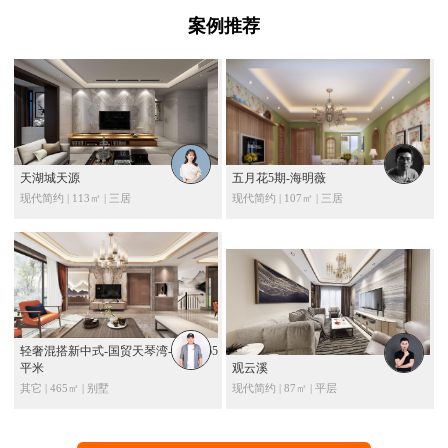
案例推荐
天湖城天源
五月花5期-海明薇
现代简约 | 113㎡ | 三居
现代简约 | 107㎡ | 三居
轻奢混搭新中式-国贸天琴湾-别墅-465
平米
观云溪
其它 | 465㎡ | 别墅
现代简约 | 87㎡ | 平层