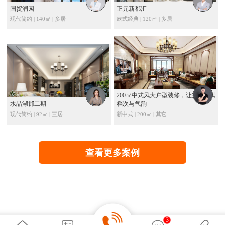
国贸润园
正元新都汇
现代简约 | 140㎡ | 多居
欧式经典 | 120㎡ | 多居
200㎡中式风大户型装修，让空间充满
水晶湖郡二期
档次与气韵
现代简约 | 92㎡ | 三居
新中式 | 200㎡ | 其它
查看更多案例
3