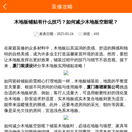
装修攻略
木地板铺贴有什么技巧？如何减少木地板空鼓呢？
发表日期：2025-03-24
浏览：410
在家庭装修的众多材料中，木地板以其温润的质感、舒适的脚感和独
特的自然美感，成为许多业主打造温馨家居环境的首选。然而，要想
让木地板发挥出更好效果，铺装过程中的技巧与细节不容忽视。接下
来，
厦门装潢设计
分享木地板实用铺贴攻略！
如同瓷砖铺贴前需精心打理地面一样，木地板铺装前，地面的平整度
至关重要。根据不同房间的功能与使用频率，
厦门靠谱家装公司
挑选
合适的木地板材质。例如，客厅人流量大，可选用耐磨性好的强化复
合木地板；卧室追求舒适度，实木地板或实木复合地板则更为适宜，
能带来温暖惬意的脚感。此外，还要考虑房间的采光、朝向等因素。
像是采光欠佳的房间，宜选浅色系木地板。
如何减少木地板空鼓呢？铺装木地板时，必须在地板与墙壁、家具等
周边物体之间预留伸缩缝，适应木材在不同季节、湿度条件下的膨胀