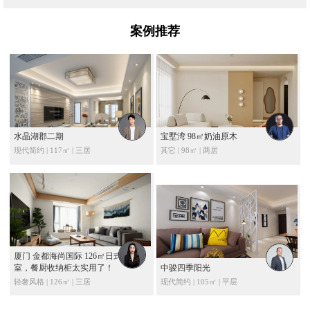
案例推荐
水晶湖郡二期
宝墅湾 98㎡奶油原木
现代简约 | 117㎡ | 三居
其它 | 98㎡ | 两居
厦门 金都海尚国际 126㎡日式三居
室，餐厨收纳柜太实用了！
中骏四季阳光
轻奢风格 | 126㎡ | 三居
现代简约 | 105㎡ | 平层