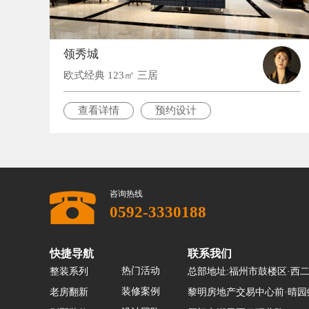
领秀城
欧式经典 123㎡ 三居
查看详情
预约设计
咨询热线
0592-3330188
快捷导航
联系我们
热门活动
整装系列
总部地址:福州市鼓楼区·西
装修案例
老房翻新
黎明房地产交易中心前·晴园虹