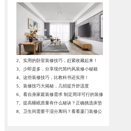
报名成功
何先生
50分钟前
报名成功
班先生
50分钟前
2、
实用的卧室装修技巧，赶紧收藏起来！
3、
少即是多，分享现代简约风装修小秘籍
4、
这些装修技巧，比教科书还实用！
5、
装修技巧大揭秘，几招提升舒适度
6、
看自身家庭装修需求 制定周详可行的装修
7、
提高睡眠质量有什么秘诀？正确挑选床垫
8、
卫生间需要干湿分离吗？看看厦门装修公