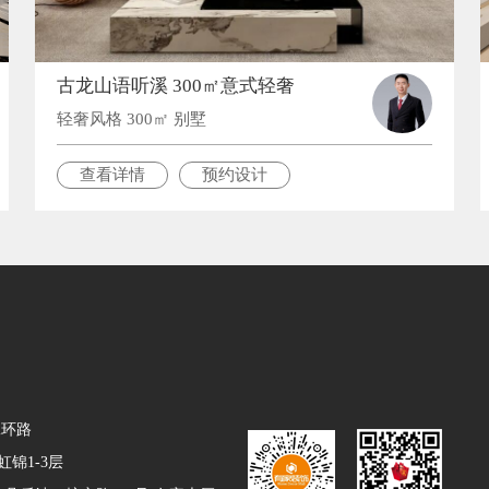
古龙山语听溪 300㎡意式轻奢
轻奢风格 300㎡ 别墅
查看详情
预约设计
二环路
锦1-3层